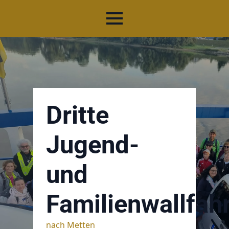
Dritte
Jugend-
und
Familienwallfah
nach Metten